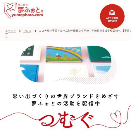
ホ
コロナ禍で卒業アルバム制作困難な小学校中学校特別支援学校10校へ 【卒業ア
つむぐ
プレス
ー
ム