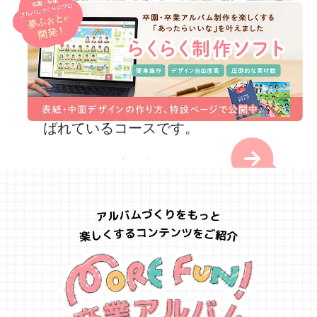
マイセルフコース
デザイナーコース
人気NO.1!本格仕様のアルバムか
プロのデザイナーがデザインを作
つお手軽価格を両立した、一番選
成!
写真をアップロードして希望を
ばれているコースです。
お伝えいただくだけで、素敵なアル
バムに仕上げます。