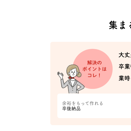
集ま
大丈
卒業
業時
余裕をもって作れる
卒後納品