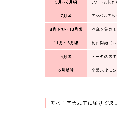
5月〜6月頃
アルバム制作
7月頃
アルバム内容
8月下旬〜10月頃
写真を集める
11月〜3月頃
制作開始（パ
4月頃
データ送信す
6月以降
卒業式後にお
参考：卒業式前に届けて欲