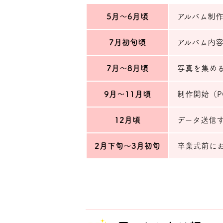
5月〜6月頃
アルバム制作
7月初旬頃
アルバム内
7月〜8月頃
写真を集め
9月〜11月頃
制作開始（P
12月頃
データ送信
2月下旬～3月初旬
卒業式前に