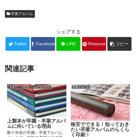
卒業アルバム
シェアする
Twitter
Facebook
LINE
Pinterest
コピー
関連記事
先輩卒アル委員からのアドバイス
卒業アルバム
上製本が卒園・卒業アルバ
格安でできる！知っておき
ムに向いている理由
たい卒業アルバムのらくら
数十年前の卒園・卒業アルバム
く印刷！