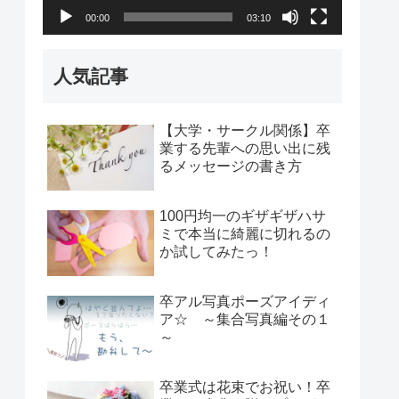
00:00
03:10
ヤ
ー
人気記事
【大学・サークル関係】卒
業する先輩への思い出に残
るメッセージの書き方
100円均一のギザギザハサ
ミで本当に綺麗に切れるの
か試してみたっ！
卒アル写真ポーズアイディ
ア☆ ～集合写真編その１
～
卒業式は花束でお祝い！卒