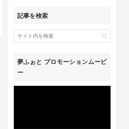
記事を検索
夢ふぉと プロモーションムービ
ー
動
画
プ
レ
ー