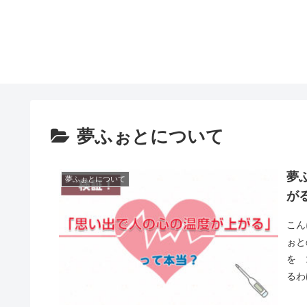
夢ふぉとについて
夢
夢ふぉとについて
が
こん
ぉと
を 
るわ