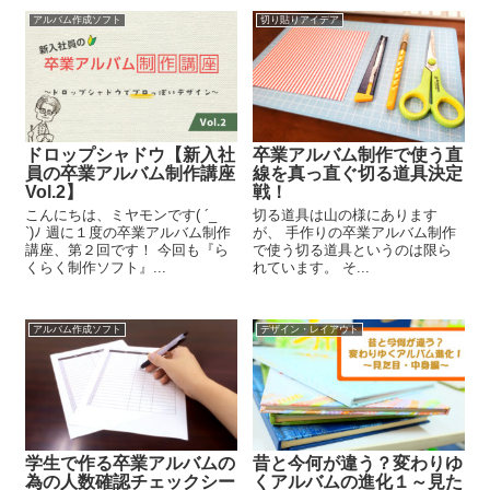
アルバム作成ソフト
切り貼りアイデア
ドロップシャドウ【新入社
卒業アルバム制作で使う直
員の卒業アルバム制作講座
線を真っ直ぐ切る道具決定
Vol.2】
戦！
こんにちは、ミヤモンです( ´_ゝ
切る道具は山の様にあります
`)ﾉ 週に１度の卒業アルバム制作
が、 手作りの卒業アルバム制作
講座、第２回です！ 今回も『ら
で使う切る道具というのは限ら
くらく制作ソフト』...
れています。 そ...
アルバム作成ソフト
デザイン・レイアウト
学生で作る卒業アルバムの
昔と今何が違う？変わりゆ
為の人数確認チェックシー
くアルバムの進化１～見た