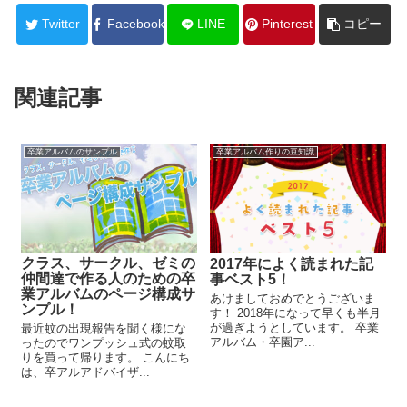
Twitter
Facebook
LINE
Pinterest
コピー
関連記事
卒業アルバムのサンプル
卒業アルバム作りの豆知識
クラス、サークル、ゼミの
2017年によく読まれた記
仲間達で作る人のための卒
事ベスト5！
業アルバムのページ構成サ
あけましておめでとうございま
ンプル！
す！ 2018年になって早くも半月
が過ぎようとしています。 卒業
最近蚊の出現報告を聞く様にな
アルバム・卒園ア...
ったのでワンプッシュ式の蚊取
りを買って帰ります。 こんにち
は、卒アルアドバイザ...