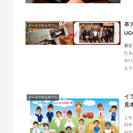
卒
データで作る卒アル
U
最近
たも
ルバ
よう
イ
データで作る卒アル
見
こち
のサ
ので