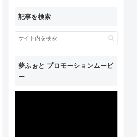
記事を検索
夢ふぉと プロモーションムービ
ー
動
画
プ
レ
ー