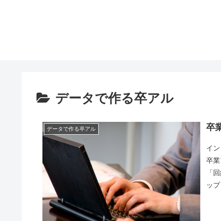
データで作る卒アル
卒
データで作る卒アル
イン
卒業
「回
ップ