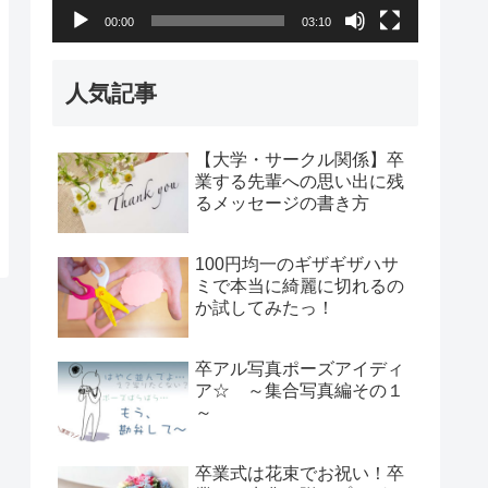
00:00
03:10
ヤ
ー
人気記事
【大学・サークル関係】卒
業する先輩への思い出に残
るメッセージの書き方
100円均一のギザギザハサ
ミで本当に綺麗に切れるの
か試してみたっ！
卒アル写真ポーズアイディ
ア☆ ～集合写真編その１
～
卒業式は花束でお祝い！卒