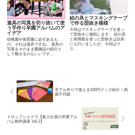
絵の具とマスキングテープ
遊具の写真を切り抜いて使
で作る型抜き模様
う手作り卒園アルバムのア
今回はマスキングテープを使っ
イデア
て型抜きに挑戦します。 絵の具
と画用紙を使った型抜きは以前
幼稚園や保育園に必ずあるも
にも行いましたが、今回はマ
の、それは遊具ですね。 遊具の
ス...
写真をそのまま園施設の紹介と
して載せるのもいいです...
卒アル作りで使える100円グッズ紹介！両
面千代紙
ドロップシャドウ【新入社員の卒業アル
バム制作講座 Vol.2】