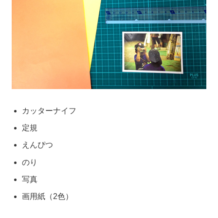
カッターナイフ
定規
えんぴつ
のり
写真
画用紙（2色）