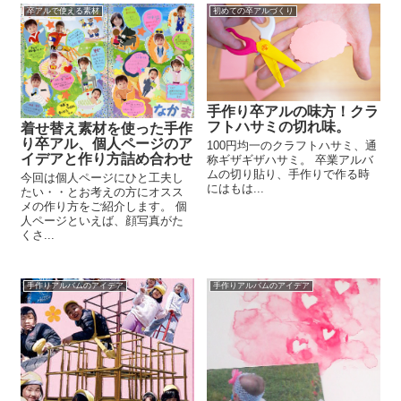
卒アルで使える素材
初めての卒アルづくり
手作り卒アルの味方！クラ
フトハサミの切れ味。
着せ替え素材を使った手作
り卒アル、個人ページのア
100円均一のクラフトハサミ、通
イデアと作り方詰め合わせ
称ギザギザハサミ。 卒業アルバ
ムの切り貼り、手作りで作る時
今回は個人ページにひと工夫し
にはもは...
たい・・とお考えの方にオスス
メの作り方をご紹介します。 個
人ページといえば、顔写真がた
くさ...
手作りアルバムのアイデア
手作りアルバムのアイデア