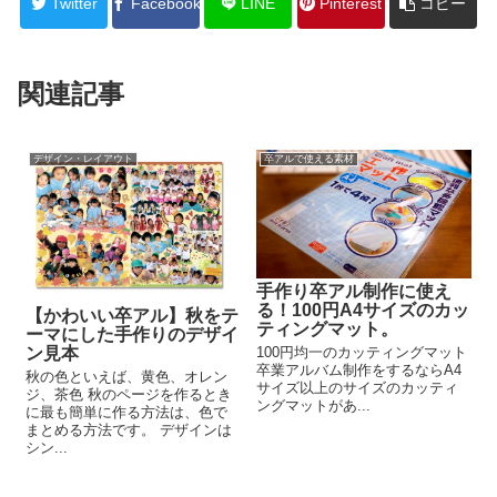
Twitter
Facebook
LINE
Pinterest
コピー
関連記事
デザイン・レイアウト
卒アルで使える素材
手作り卒アル制作に使え
る！100円A4サイズのカッ
【かわいい卒アル】秋をテ
ティングマット。
ーマにした手作りのデザイ
ン見本
100円均一のカッティングマット
卒業アルバム制作をするならA4
秋の色といえば、黄色、オレン
サイズ以上のサイズのカッティ
ジ、茶色 秋のページを作るとき
ングマットがあ...
に最も簡単に作る方法は、色で
まとめる方法です。 デザインは
シン...