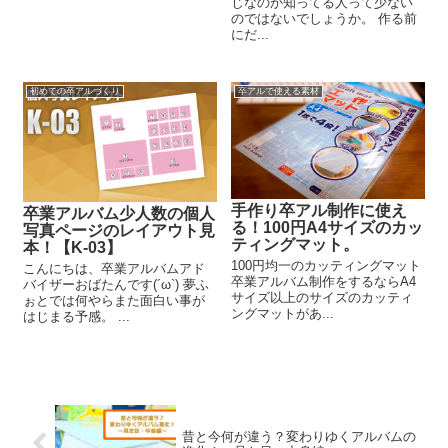
じなのか知ってる人って少ない
のではないでしょうか。 作る前
にだ...
初めての卒アルづくり
卒アルで使える素材
手作り卒アル制作に使え
卒業アルバム少人数の個人
る！100円A4サイズのカッ
写真ページのレイアウト見
ティングマット。
本！【K-03】
100円均一のカッティングマット
こんにちは、卒業アルバムアド
卒業アルバム制作をするならA4
バイザーおばたんです(´ω`) 夢ふ
サイズ以上のサイズのカッティ
ぉとでは何やらまた面白い事が
ングマットがあ...
はじまる予感。 ...
昔と今何が違う？変わりゆくアルバムの