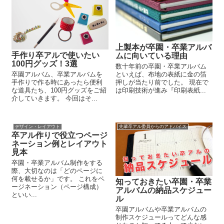
上製本が卒園・卒業アルバ
手作り卒アルで使いたい
ムに向いている理由
100円グッズ！3選
数十年前の卒園・卒業アルバム
卒園アルバム、卒業アルバムを
といえば、布地の表紙に金の箔
手作りで作る時にあったら便利
押しが当たり前でした。 現在で
な道具たち、100円グッズをご紹
は印刷技術が進み『印刷表紙...
介していきます。 今回はそ...
デザイン・レイアウト
先輩卒アル委員からのアドバイス
卒アル作りで役立つページ
ネーション例とレイアウト
見本
卒園・卒業アルバム制作をする
際、大切なのは「どのページに
何を載せるか」です。 これをペ
知っておきたい卒園・卒業
ージネーション（ページ構成）
アルバムの納品スケジュー
といい...
ル
卒園アルバムや卒業アルバムの
制作スケジュールってどんな感