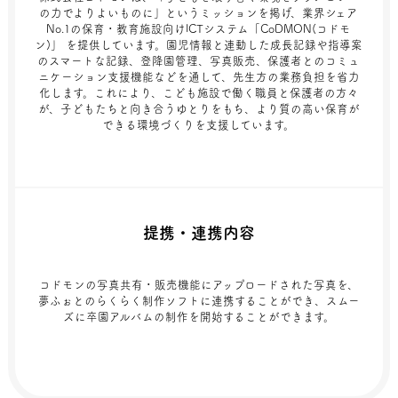
の力でよりよいものに」というミッションを掲げ、業界シェア
No.1の保育・教育施設向けICTシステム「CoDMON(コドモ
ン)」 を提供しています。園児情報と連動した成長記録や指導案
のスマートな記録、登降園管理、写真販売、保護者とのコミュ
ニケーション支援機能などを通して、先生方の業務負担を省力
化します。これにより、こども施設で働く職員と保護者の方々
が、子どもたちと向き合うゆとりをもち、より質の高い保育が
できる環境づくりを支援しています。
提携・連携内容
コドモンの写真共有・販売機能にアップロードされた写真を、
夢ふぉとのらくらく制作ソフトに連携することができ、スムー
ズに卒園アルバムの制作を開始することができます。