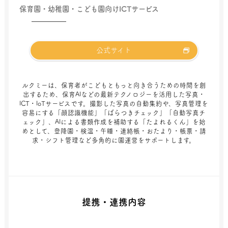
保育園・幼稚園・こども園向けICTサービス
公式サイト
ルクミーは、保育者がこどもともっと向き合うための時間を創
出するため、保育AIなどの最新テクノロジーを活用した写真・
ICT・IoTサービスです。撮影した写真の自動集約や、写真管理を
容易にする「顔認識機能」「ばらつきチェック」「自動写真チ
ェック」、AIによる書類作成を補助する「たよれるくん」を始
めとして、登降園・検温・午睡・連絡帳・おたより・帳票・請
求・シフト管理など多角的に園運営をサポートします。
提携・連携内容