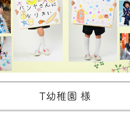
T幼稚園 様