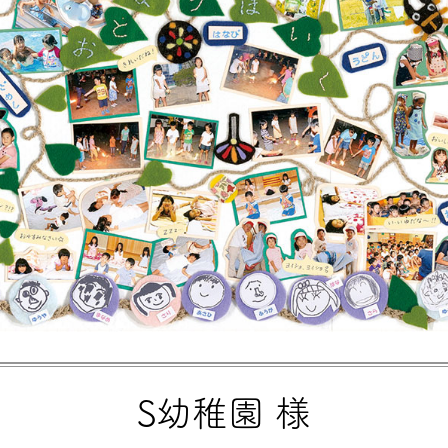
S幼稚園 様